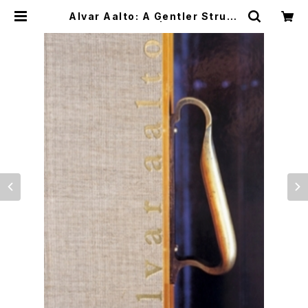
Alvar Aalto: A Gentler Struct
ure for Life | つばさ洋書