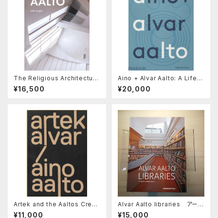
The Religious Architecture
Aino + Alvar Aalto: A Life T
of Alvar, Aino and Elissa A
ogether
¥16,500
¥20,000
alto
Artek and the Aaltos Creati
Alvar Aalto libraries アール
ng a Modern World
トの図書館
¥11,000
¥15,000