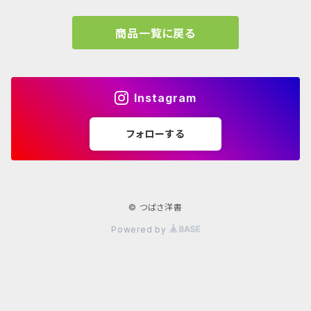
イラスト
A.mag
商品一覧に戻る
Frank LLoyd Wright
ブランディング
タイプ、用途
Isamu Noguchi
インフォグラフィック
教育施設、こども関連
Archives
Instagram
John Pawson
Graffiti
コレクティブハウジング
フォローする
学校 年鑑
JEAN PROUVÉ
古書
Louis Kahn
© つばさ洋書
Powered by
Lina Bo Bardi
Norman Foster