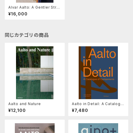
Alvar Aalto: A Gentler Struc
ture for Life
¥16,000
同じカテゴリの商品
Aalto and Nature
Aalto in Detail: A Catalogu
e of Components
¥12,100
¥7,480