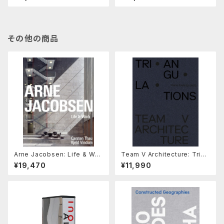
その他の商品
Arne Jacobsen: Life & Wor
Team V Architecture: Trian
k
gulations
¥19,470
¥11,990