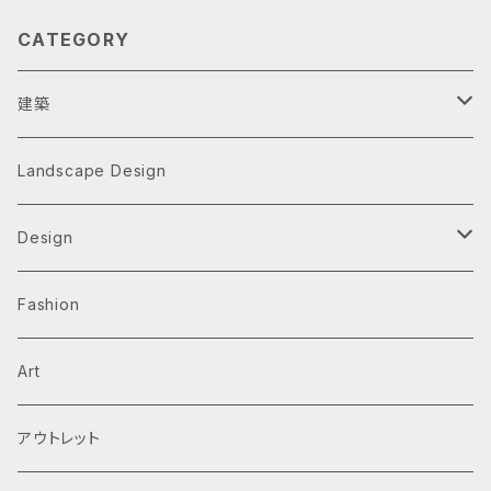
CATEGORY
建築
Architecture Monographs
Landscape Design
Alvar Aalto
History & Reference
Design
Arne Jacobsen
Av Monographs
Graphic
Fashion
BIG
Logo
C3 magazine
Products
Art
David Chipperfield Architects
Typography
家具
El Croquis
アウトレット
Grafton Architects