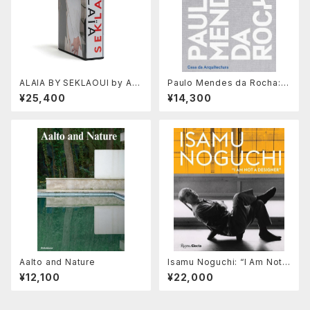
ALAIA BY SEKLAOUI by Ant
Paulo Mendes da Rocha: C
hony Seklaoui
onstructed Geographies
¥25,400
¥14,300
Aalto and Nature
Isamu Noguchi: “I Am Not a
Designer”
¥12,100
¥22,000