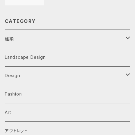
CATEGORY
建築
Architecture Monographs
Landscape Design
Alvar Aalto
History & Reference
Design
Arne Jacobsen
Av Monographs
Graphic
Fashion
BIG
Logo
C3 magazine
Products
Art
David Chipperfield Architects
Typography
家具
El Croquis
アウトレット