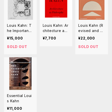
Louis Kahn: T
Louis Kahn: Ar
Louis Kahn (R
he Importance
chitecture as
evised and Ex
of a Drawing
Philosophy
panded Editio
¥15,000
¥7,700
¥22,000
n)
SOLD OUT
SOLD OUT
Essential Loui
s Kahn
¥11,000