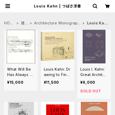
Louis Kahn | つばさ洋書
HOM
建
Architecture Monograph
Louis Kah
E
築
s
n
What Will Be
Louis Kahn: Dr
Louis I. Kahn:
Has Always B
awing to Find
Great Architec
een~the Word
Out The Domi
ts Redrawn
¥15,000
¥11,500
¥6,000
s of Louis I. K
nican Motherh
ahn(古書)
ouse and the
SOLD OUT
Patient Searc
h for Architect
ure