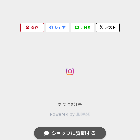
Grafton Architects
イラスト
A.mag
Frank LLoyd Wright
保存
シェア
LINE
ポスト
ブランディング
タイプ、用途
Isamu Noguchi
インフォグラフィック
教育施設、こども関連
Archives
John Pawson
Graffiti
コレクティブハウジング
学校 年鑑
JEAN PROUVÉ
古書
Louis Kahn
© つばさ洋書
Powered by
Lina Bo Bardi
ショップに質問する
Norman Foster