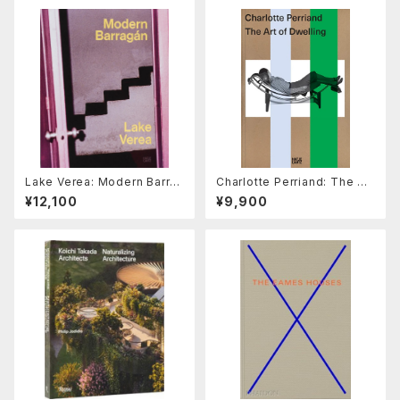
Lake Verea: Modern Barra
Charlotte Perriand: The Art
gán
of Dwelling
¥12,100
¥9,900