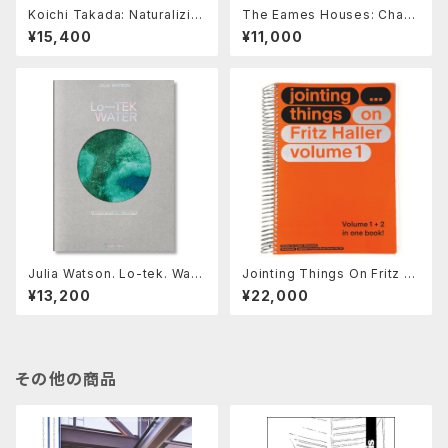
Koichi Takada: Naturalizin
The Eames Houses: Charl
g Architecture
es and Ray Eames Reside
¥15,400
¥11,000
ntial Architecture
Julia Watson. Lo-tek. Wate
Jointing Things On Fritz H
r. a Field Guide for Teknol
aller (2 Vols.)
¥13,200
¥22,000
ogy
その他の商品