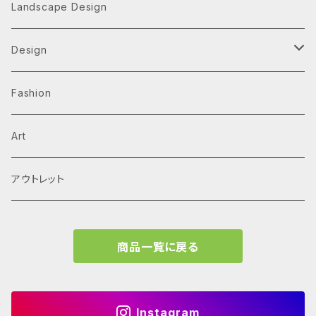
Architecture Monographs
Landscape Design
Alvar Aalto
History & Reference
Design
Arne Jacobsen
Av Monographs
Graphic
Fashion
BIG
Logo
C3 magazine
Products
Art
David Chipperfield Architects
Typography
家具
El Croquis
アウトレット
Grafton Architects
イラスト
A.mag
商品一覧に戻る
Frank LLoyd Wright
ブランディング
タイプ、用途
Isamu Noguchi
インフォグラフィック
教育施設、こども関連
Archives
Instagram