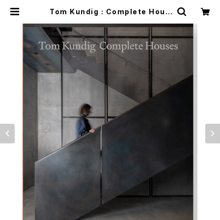
Tom Kundig : Complete Hous
es | つばさ洋書