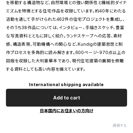
を移動する構造物など、自然環境との強い関係性と機械的ダイナ
ミズムを特徴とする住宅作品を収録しています。約40年にわたる
活動を通して手がけられた462件の住宅プロジェクトを集成し、
そのうち38作品については、インタビュー、手描きスケッチ、豊富
な写真資料とともに詳しく紹介。ランドスケープへの応答、素材
感、構造表現、可動機構への関心など、Kundigの建築思想と制
作プロセスを多角的に読み解きます。600ページ・970点以上の
図版を収録した大判豪華本であり、現代住宅建築の展開を俯瞰
する資料としても高い内容を備えています。
International shipping available
Add to cart
日本国内にお住まいの方向け
通報する