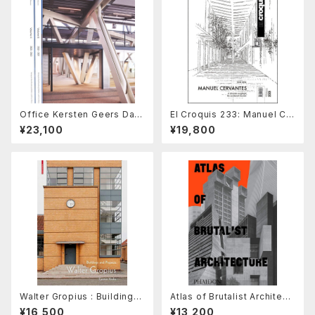
Office Kersten Geers Davi
El Croquis 233: Manuel Ce
d Van Severen Vol. 4, 5 & 6
rvantes Estudio 2018-202
¥23,100
¥19,800
6, The Accidental Classici
st
Walter Gropius : Buildings
Atlas of Brutalist Architect
and Projects
ure : Classic Format
¥16,500
¥13,200