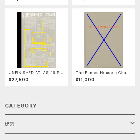
UNFINISHED ATLAS: 19 PR
The Eames Houses: Charl
OJECTS BY MANUEL HERZ
es and Ray Eames Reside
¥27,500
¥11,000
ARCHITECTS
ntial Architecture
CATEGORY
建築