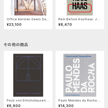
Office Kersten Geers Davi
Rem Before Koolhaas: Jou
d Van Severen Vol. 4, 5 & 6
rnalism by an Architect
¥23,100
¥8,470
その他の商品
Pezo von Ellrichshausen: P
Paulo Mendes da Rocha: C
roto Vernicular
onstructed Geographies
¥9,900
¥14,300