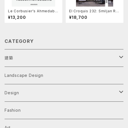
Le Corbusier's Ahmedaba
El Croquis 232: Smiljan Ra
d Millowners' Association
dić , 2019-2025 With No A
¥13,200
¥18,700
Building : Between The Be
pparent Order
autiful and The Sublime
CATEGORY
建築
Architecture Monographs
Landscape Design
Alvar Aalto
History & Reference
Design
Arne Jacobsen
Av Monographs
Graphic
Fashion
BIG
Logo
C3 magazine
Products
Art