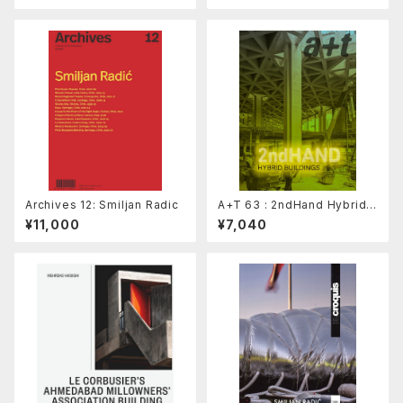
Archives 12: Smiljan Radic
A+T 63 : 2ndHand Hybrid B
uildings
¥11,000
¥7,040