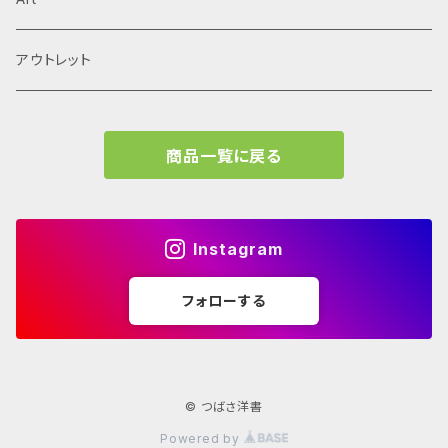
David Chipperfield Architects
Typography
家具
El Croquis
アウトレット
Grafton Architects
イラスト
A.mag
商品一覧に戻る
Frank LLoyd Wright
ブランディング
タイプ、用途
Isamu Noguchi
インフォグラフィック
教育施設、こども関連
Archives
Instagram
John Pawson
Graffiti
コレクティブハウジング
フォローする
学校 年鑑
JEAN PROUVÉ
古書
Louis Kahn
© つばさ洋書
Powered by
Lina Bo Bardi