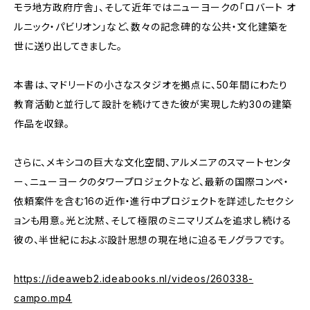
モラ地方政府庁舎」、そして近年ではニューヨークの「ロバート オ
ルニック・パビリオン」など、数々の記念碑的な公共・文化建築を
世に送り出してきました。
本書は、マドリードの小さなスタジオを拠点に、50年間にわたり
教育活動と並行して設計を続けてきた彼が実現した約30の建築
作品を収録。
さらに、メキシコの巨大な文化空間、アルメニアのスマートセンタ
ー、ニューヨークのタワープロジェクトなど、最新の国際コンペ・
依頼案件を含む16の近作・進行中プロジェクトを詳述したセクシ
ョンも用意。光と沈黙、そして極限のミニマリズムを追求し続ける
彼の、半世紀におよぶ設計思想の現在地に迫るモノグラフです。
https://ideaweb2.ideabooks.nl/videos/260338-
campo.mp4