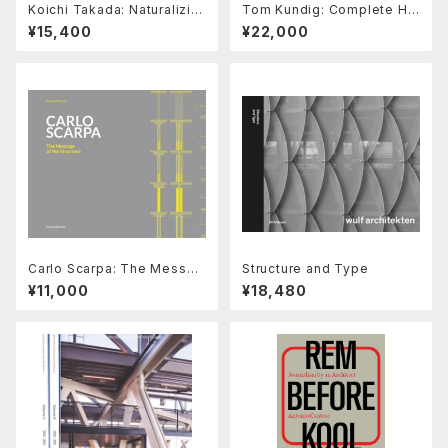
Koichi Takada: Naturalizin
Tom Kundig: Complete Ho
g Architecture
uses
¥15,400
¥22,000
Carlo Scarpa: The Messag
Structure and Type
e of the Structure
¥11,000
¥18,480