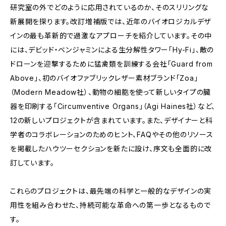
研究室の外でどのように応用されているのか、そのスリリングな
新展開を探ります。改訂増補版では、近年のバイオロジカルデザ
インの最も革新的で過激なアプローチを紹介しています。その中
には、デビッド・ベンジャミンによる生分解性タワー「Hy-Fi」、敵の
ドローンを迎撃するために猛禽類を訓練する会社「Guard from
Above」、初のバイオファブリックレザー素材ブランド「Zoa」
（Modern Meadow社）、動物の細胞を使って新しいタイプの臓
器を印刷する「Circumventive Organs」（Agi Haines社）など、
12の新しいプロジェクトが含まれています。また、デザイナーと科
学者のコラボレーションのためのヒント、FAQやその他のリソース
を掲載したハウツーセクションを新たに設け、序文も全面的に改
訂しています。
これらのプロジェクトは、最先端の科学と一般的なデザインの実
用性を組み合わせた、持続可能な革命への第一歩となるもので
す。