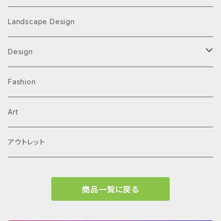
Architecture Monographs
Landscape Design
Alvar Aalto
History & Reference
Design
Arne Jacobsen
Av Monographs
Graphic
Fashion
BIG
Logo
C3 magazine
Products
Art
David Chipperfield Architects
Typography
家具
El Croquis
アウトレット
Grafton Architects
イラスト
A.mag
商品一覧に戻る
Frank LLoyd Wright
ブランディング
タイプ、用途
Isamu Noguchi