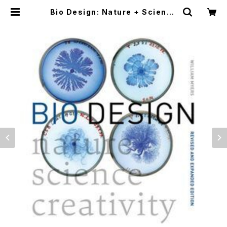
Bio Design: Nature + Science
+ Creativity | つばさ洋書