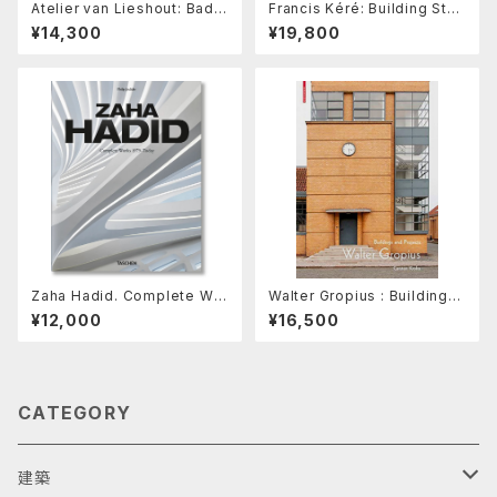
Atelier van Lieshout: Bad I
Francis Kéré: Building Stor
deas for Good Living
ies
¥14,300
¥19,800
Zaha Hadid. Complete Wor
Walter Gropius : Buildings
ks 1979–Today. 2020 Editi
and Projects
¥12,000
¥16,500
on
CATEGORY
建築