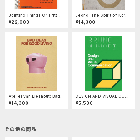
Jointing Things On Fritz H
Jeong: The Spirit of Korea
aller (2 Vols.)
n Craft and Design
¥22,000
¥14,300
Atelier van Lieshout: Bad I
DESIGN AND VISUAL COM
deas for Good Living
MUNICATION by Bruno Mu
¥14,300
¥5,500
nari
その他の商品