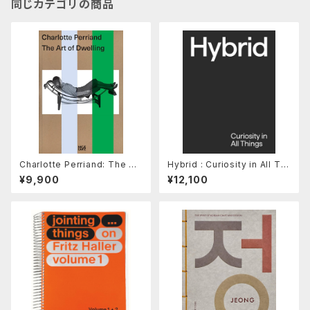
同じカテゴリの商品
Charlotte Perriand: The Art
Hybrid : Curiosity in All Thi
of Dwelling
ngs
¥9,900
¥12,100