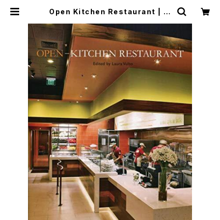
Open Kitchen Restaurant | つ
ばさ洋書