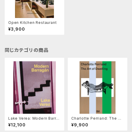
Open Kitchen Restaurant
¥3,900
同じカテゴリの商品
Lake Verea: Modern Barra
Charlotte Perriand: The Art
gán
of Dwelling
¥12,100
¥9,900