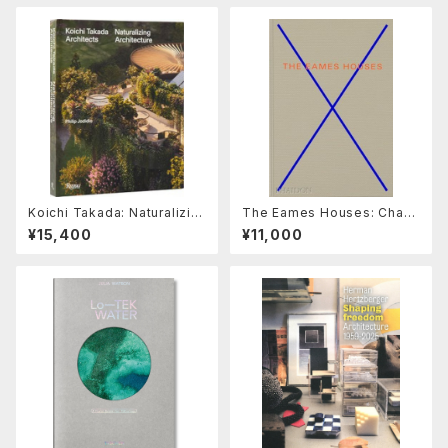
Koichi Takada: Naturalizin
The Eames Houses: Charl
g Architecture
es and Ray Eames Reside
¥15,400
¥11,000
ntial Architecture