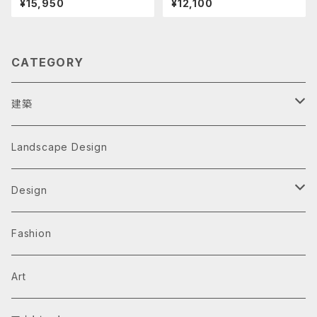
¥15,950
¥12,100
chitecture
CATEGORY
建築
Architecture Monographs
Landscape Design
Alvar Aalto
History & Reference
Design
Arne Jacobsen
Av Monographs
Graphic
Fashion
BIG
Logo
C3 magazine
Products
Art
David Chipperfield Architects
Typography
家具