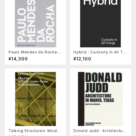
Paulo Mendes da Rocha: C
Hybrid : Curiosity in All Thi
onstructed Geographies
ngs
¥14,300
¥12,100
Talking Structures: Mouton
Donald Judd : Architecture
and the Under-Order in Ar
in Marfa, Texas