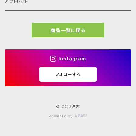
El Croquis
アウトレット
Grafton Architects
イラスト
A.mag
商品一覧に戻る
Frank LLoyd Wright
ブランディング
タイプ、用途
Isamu Noguchi
インフォグラフィック
教育施設、こども関連
Archives
Instagram
John Pawson
Graffiti
コレクティブハウジング
フォローする
学校 年鑑
JEAN PROUVÉ
古書
Louis Kahn
© つばさ洋書
Powered by
Lina Bo Bardi
Norman Foster