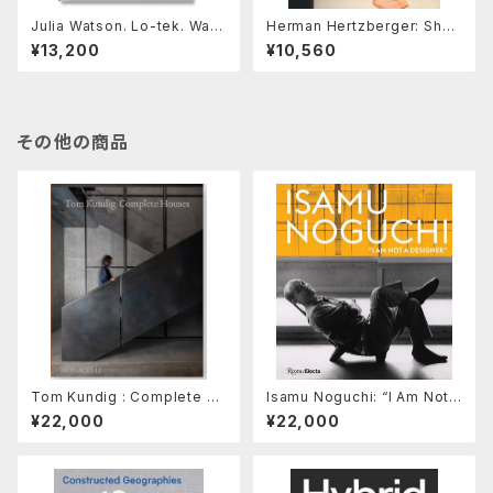
Julia Watson. Lo-tek. Wate
Herman Hertzberger: Shap
r. a Field Guide for Teknol
ing Freedom, Architecture
¥13,200
¥10,560
ogy
1959-2025
その他の商品
Tom Kundig : Complete H
Isamu Noguchi: “I Am Not a
ouses
Designer”
¥22,000
¥22,000