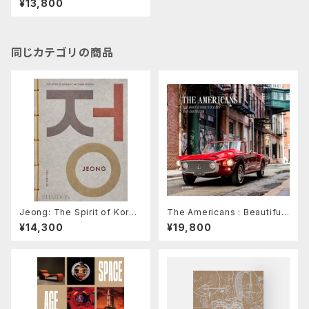
¥13,800
sations in Design
同じカテゴリの商品
Jeong: The Spirit of Korea
The Americans : Beautiful
n Craft and Design
Machines: The Most Iconic
¥14,300
¥19,800
Us Cars and Their Era