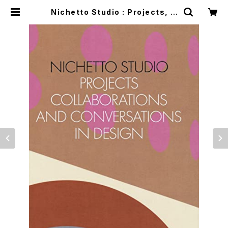
Nichetto Studio : Projects, C
ollaborations and Conversati
ons in Design | つばさ洋書