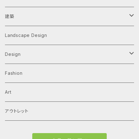
建築
Architecture Monographs
Landscape Design
Alvar Aalto
History & Reference
Design
Arne Jacobsen
Av Monographs
Graphic
Fashion
BIG
Logo
C3 magazine
Products
Art
David Chipperfield Architects
Typography
家具
El Croquis
アウトレット
Grafton Architects
イラスト
A.mag