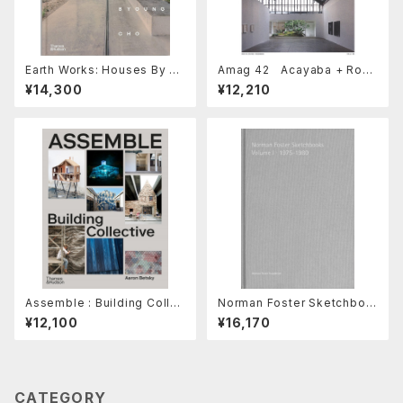
Earth Works: Houses By By
Amag 42 Acayaba + Rose
oung Cho
nberg / AR Arquitectos
¥14,300
¥12,210
Assemble : Building Collec
Norman Foster Sketchboo
tive
ks Volume VII
¥12,100
¥16,170
CATEGORY