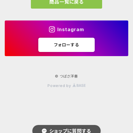
商品一覧に戻る
Frank LLoyd Wright
ブランディング
タイプ、用途
Isamu Noguchi
インフォグラフィック
教育施設、こども関連
Archives
Instagram
John Pawson
Graffiti
コレクティブハウジング
フォローする
学校 年鑑
JEAN PROUVÉ
古書
Louis Kahn
© つばさ洋書
Powered by
Lina Bo Bardi
Norman Foster
Poul Kjaerholm
ショップに質問する