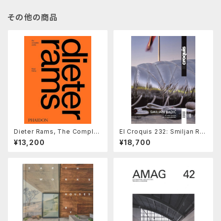
その他の商品
Dieter Rams, The Complet
El Croquis 232: Smiljan Ra
e Works
dić , 2019-2025 With No A
¥13,200
¥18,700
pparent Order