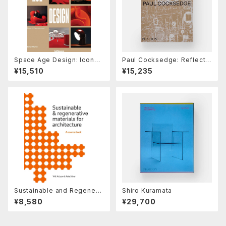
Space Age Design: Icons
Paul Cocksedge: Reflectio
of the Space Age Design
ns
¥15,510
¥15,235
Movement
Sustainable and Regenera
Shiro Kuramata
tive Materials for Architect
¥8,580
¥29,700
ure