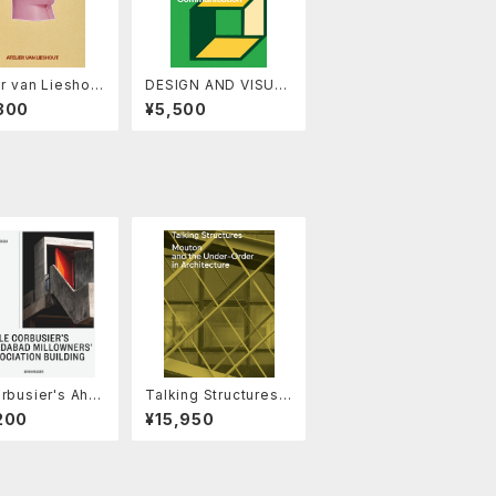
er van Lieshou
DESIGN AND VISUA
d Ideas for Go
L COMMUNICATION
300
¥5,500
ving
by Bruno Munari
rbusier's Ahm
Talking Structures:
d Millowners'
Mouton and the Un
200
¥15,950
iation Buildin
der-Order in Archit
etween The Be
ecture
ul and The Sub