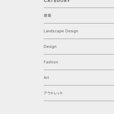
CATEGORY
建築
Architecture Monographs
Landscape Design
Alvar Aalto
History & Reference
Design
Arne Jacobsen
Av Monographs
Graphic
Fashion
BIG
Logo
C3 magazine
Products
Art
David Chipperfield Architects
Typography
家具
El Croquis
アウトレット
Grafton Architects
イラスト
A.mag