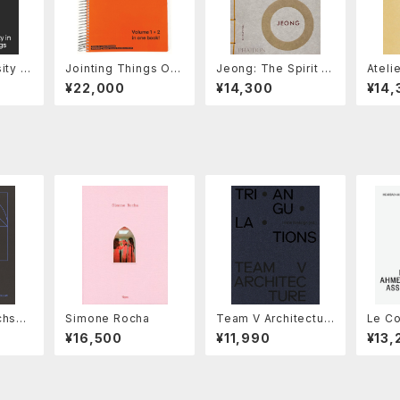
ity in
Jointing Things On
Jeong: The Spirit o
Ateli
Fritz Haller (2 Vols.)
f Korean Craft and
t: Ba
¥22,000
¥14,300
¥14,
Design
od Li
chsha
Simone Rocha
Team V Architectur
Le Co
rnicul
e: Triangulations
edaba
¥16,500
¥11,990
¥13,
Assoc
g : B
autif
lime