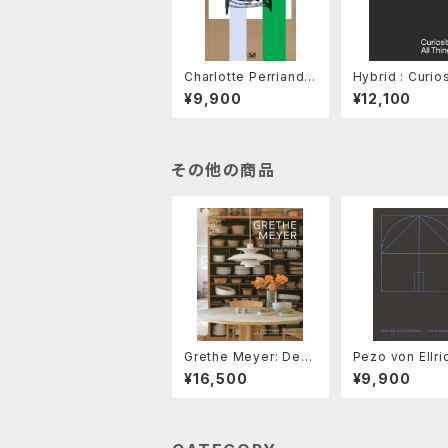
Charlotte Perriand:
Hybrid : Curios
The Art of Dwelling
All Things
¥9,900
¥12,100
その他の商品
Grethe Meyer: Desi
Pezo von Ellri
gning Danish Moder
usen: Proto Ve
¥16,500
¥9,900
nism
ar