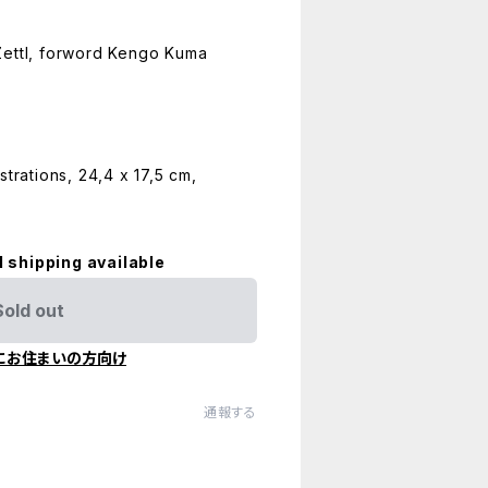
Zettl, forword Kengo Kuma
strations, 24,4 x 17,5 cm,
l shipping available
Sold out
にお住まいの方向け
通報する