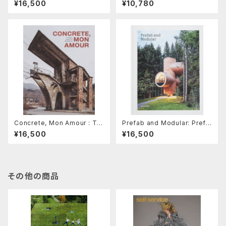
¥16,500
¥10,780
ural Representation
Concrete, Mon Amour : Th
Prefab and Modular: Prefa
e Raw Imprint of Modernis
bricated Houses and Mod
¥16,500
¥16,500
m
ular Architecture
その他の商品