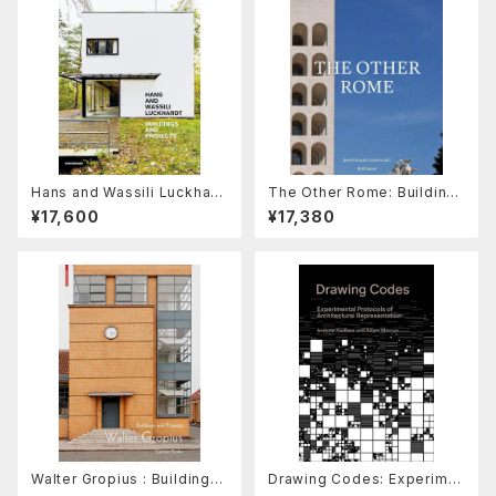
Hans and Wassili Luckhard
The Other Rome: Building
t : Buildings and Projects
the Modern Metropolis 18
¥17,600
¥17,380
70-1960
Walter Gropius : Buildings
Drawing Codes: Experime
and Projects
ntal Protocols of Architect