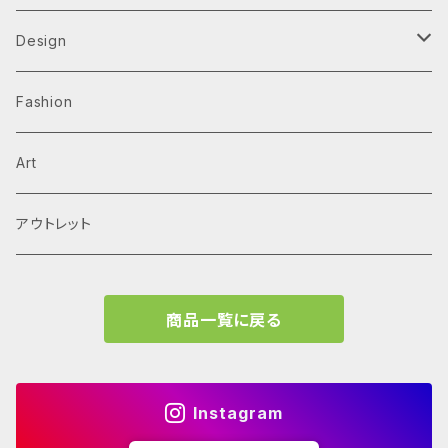
Alvar Aalto
History & Reference
Design
Arne Jacobsen
Av Monographs
Graphic
Fashion
BIG
Logo
C3 magazine
Products
Art
David Chipperfield Architects
Typography
家具
El Croquis
アウトレット
Grafton Architects
イラスト
A.mag
商品一覧に戻る
Frank LLoyd Wright
ブランディング
タイプ、用途
Isamu Noguchi
インフォグラフィック
教育施設、こども関連
Archives
Instagram
John Pawson
Graffiti