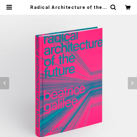
Radical Architecture of the F
uture: Beatrice Galilee | つばさ
洋書