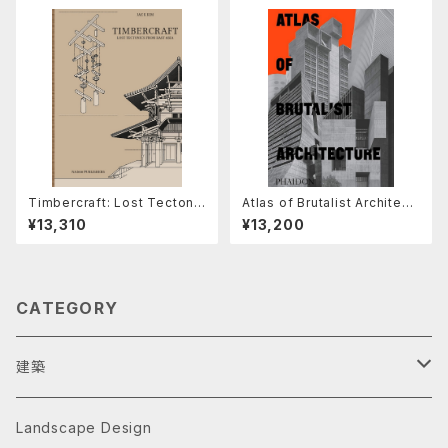
Timbercraft: Lost Tectonic
Atlas of Brutalist Architect
s from East Asia
ure : Classic Format
¥13,310
¥13,200
CATEGORY
建築
Architecture Monographs
Landscape Design