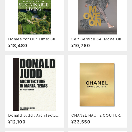
Homes for Our Time: Sust
Self Service 64: Move On
ainable Living
¥18,480
¥10,780
Donald Judd : Architecture
CHANEL HAUTE COUTURE
in Marfa, Texas
by Sofia Coppola
¥12,100
¥33,550