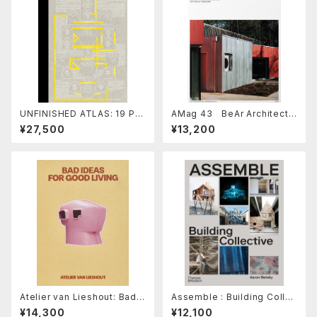
UNFINISHED ATLAS: 19 PR
AMag 43 BeAr Architects
OJECTS BY MANUEL HERZ
/ HANGHAR
¥27,500
¥13,200
ARCHITECTS
Atelier van Lieshout: Bad I
Assemble : Building Collec
deas for Good Living
tive
¥14,300
¥12,100