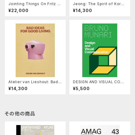
Jointing Things On Fritz H
Jeong: The Spirit of Korea
aller (2 Vols.)
n Craft and Design
¥22,000
¥14,300
Atelier van Lieshout: Bad I
DESIGN AND VISUAL COM
deas for Good Living
MUNICATION by Bruno Mu
¥14,300
¥5,500
nari
その他の商品