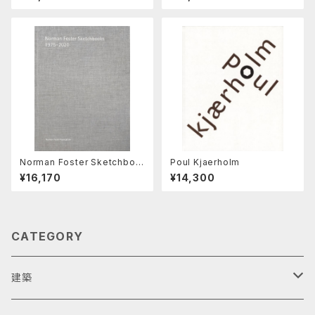
Norman Foster Sketchboo
Poul Kjaerholm
ks 1975-2020 （volume
¥16,170
¥14,300
0）
CATEGORY
建築