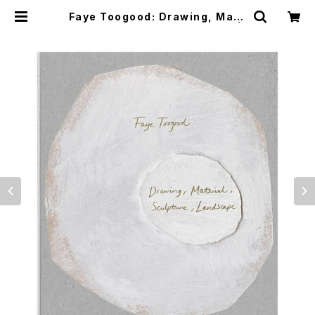
Faye Toogood: Drawing, Mate
rial, Sculpture, Landscape |
つばさ洋書