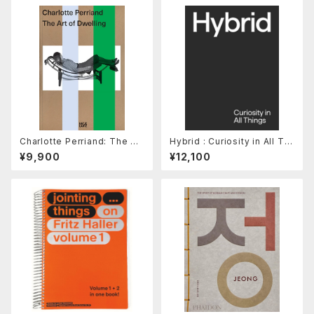
Charlotte Perriand: The Art
Hybrid : Curiosity in All Thi
of Dwelling
ngs
¥9,900
¥12,100