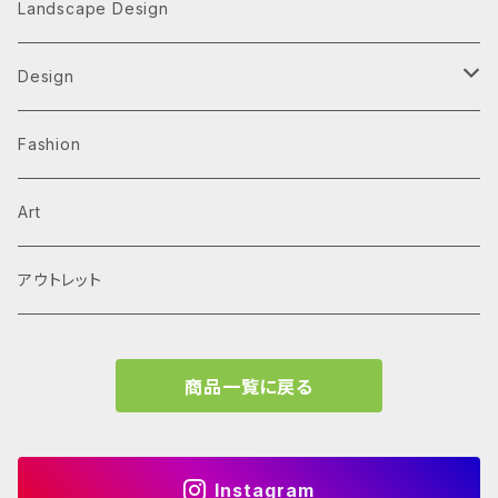
Architecture Monographs
Landscape Design
Alvar Aalto
History & Reference
Design
Arne Jacobsen
Av Monographs
Graphic
Fashion
BIG
Logo
C3 magazine
Products
Art
David Chipperfield Architects
Typography
家具
El Croquis
アウトレット
Grafton Architects
イラスト
A.mag
商品一覧に戻る
Frank LLoyd Wright
ブランディング
タイプ、用途
Isamu Noguchi
インフォグラフィック
教育施設、こども関連
Archives
Instagram