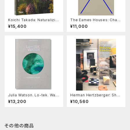
Koichi Takada: Naturalizin
The Eames Houses: Charl
g Architecture
es and Ray Eames Reside
¥15,400
¥11,000
ntial Architecture
Julia Watson. Lo-tek. Wate
Herman Hertzberger: Shap
r. a Field Guide for Teknol
ing Freedom, Architecture
¥13,200
¥10,560
ogy
1959-2025
その他の商品