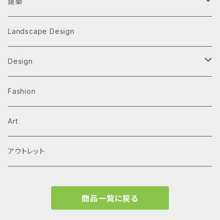
建築
Architecture Monographs
Landscape Design
Alvar Aalto
History & Reference
Design
Arne Jacobsen
Av Monographs
Graphic
Fashion
BIG
Logo
C3 magazine
Products
Art
David Chipperfield Architects
Typography
家具
El Croquis
アウトレット
Grafton Architects
イラスト
A.mag
商品一覧に戻る
Frank LLoyd Wright
ブランディング
タイプ、用途