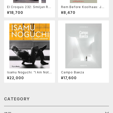
El Croquis 232: Smiljan Ra
Rem Before Koolhaas: Jou
dić , 2019-2025 With No A
rnalism by an Architect
¥18,700
¥8,470
pparent Order
Isamu Noguchi: “I Am Not a
Campo Baeza
Designer”
¥22,000
¥17,600
CATEGORY