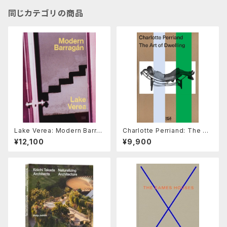
同じカテゴリの商品
Lake Verea: Modern Barra
Charlotte Perriand: The Art
gán
of Dwelling
¥12,100
¥9,900