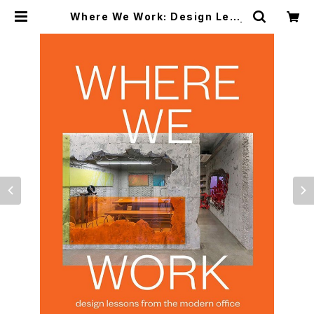
Where We Work: Design Less
ons from the Modern Office |
つばさ洋書