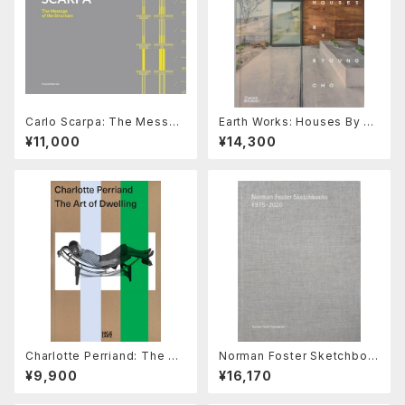
Carlo Scarpa: The Messag
Earth Works: Houses By By
e of the Structure
oung Cho
¥11,000
¥14,300
Charlotte Perriand: The Art
Norman Foster Sketchboo
of Dwelling
ks 1975-2020 （volume
¥9,900
¥16,170
0）