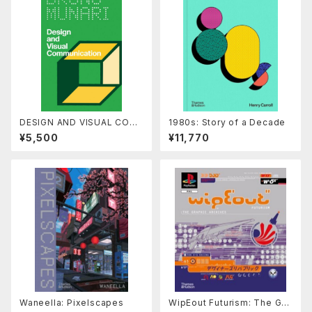
DESIGN AND VISUAL COM
1980s: Story of a Decade
MUNICATION by Bruno Mu
¥5,500
¥11,770
nari
Waneella: Pixelscapes
WipEout Futurism: The Gra