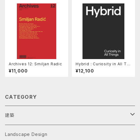
Archives 12: Smiljan Radic
Hybrid : Curiosity in All Thi
ngs
¥11,000
¥12,100
CATEGORY
建築
Architecture Monographs
Landscape Design