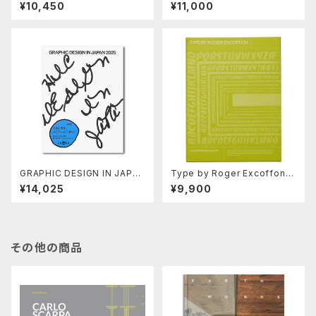
phic Archives
¥10,450
¥11,000
GRAPHIC DESIGN IN JAPAN
Type by Roger Excoffon:
2025
Collected Specimen Bookl
¥14,025
¥9,900
ets
その他の商品