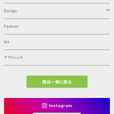
Alvar Aalto
History & Reference
Design
Arne Jacobsen
Av Monographs
Graphic
Fashion
BIG
Logo
C3 magazine
Products
Art
David Chipperfield Architects
Typography
家具
El Croquis
アウトレット
Grafton Architects
イラスト
A.mag
商品一覧に戻る
Frank LLoyd Wright
ブランディング
タイプ、用途
Isamu Noguchi
インフォグラフィック
教育施設、こども関連
Archives
Instagram
John Pawson
Graffiti