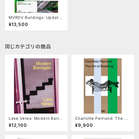
MVRDV Buildings: Update
d Edition 取り寄せ
¥13,500
同じカテゴリの商品
Lake Verea: Modern Barra
Charlotte Perriand: The Art
gán
of Dwelling
¥12,100
¥9,900