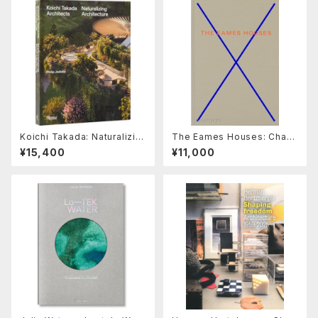
Koichi Takada: Naturalizin
The Eames Houses: Charl
g Architecture
es and Ray Eames Reside
¥15,400
¥11,000
ntial Architecture