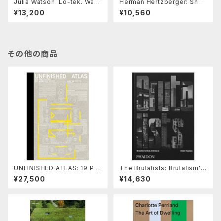
Julia Watson. Lo-tek. Wate
Herman Hertzberger: Shap
r. a Field Guide for Teknol
ing Freedom, Architecture
¥13,200
¥10,560
ogy
1959-2025
その他の商品
UNFINISHED ATLAS: 19 PR
The Brutalists: Brutalism's
OJECTS BY MANUEL HERZ
Best Architects
¥27,500
¥14,630
ARCHITECTS