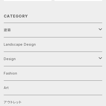
CATEGORY
建築
Architecture Monographs
Landscape Design
Alvar Aalto
History & Reference
Design
Arne Jacobsen
Av Monographs
Graphic
Fashion
BIG
Logo
C3 magazine
Products
Art
David Chipperfield Architects
Typography
家具
El Croquis
アウトレット