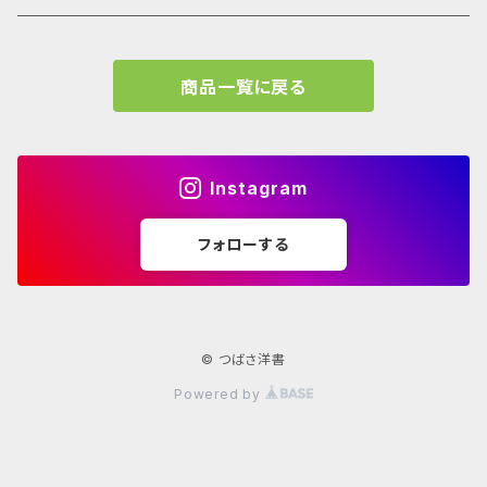
Grafton Architects
イラスト
A.mag
商品一覧に戻る
Frank LLoyd Wright
ブランディング
タイプ、用途
Isamu Noguchi
インフォグラフィック
教育施設、こども関連
Archives
Instagram
John Pawson
Graffiti
コレクティブハウジング
フォローする
学校 年鑑
JEAN PROUVÉ
古書
Louis Kahn
© つばさ洋書
Powered by
Lina Bo Bardi
Norman Foster