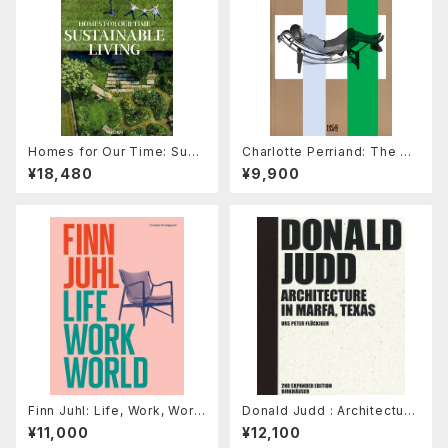
Homes for Our Time: Sust
Charlotte Perriand: The Art
ainable Living
of Dwelling
¥18,480
¥9,900
Finn Juhl: Life, Work, Worl
Donald Judd : Architecture
d
in Marfa, Texas
¥11,000
¥12,100