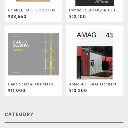
CHANEL HAUTE COUTURE
Hybrid : Curiosity in All Thi
by Sofia Coppola
ngs
¥33,550
¥12,100
Carlo Scarpa: The Messag
AMag 43 BeAr Architects
e of the Structure
/ HANGHAR
¥11,000
¥13,200
CATEGORY