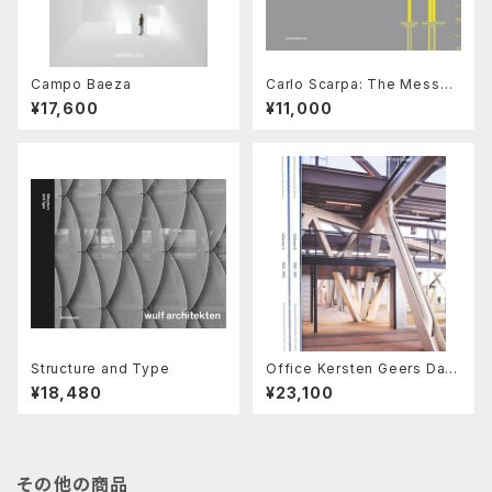
Campo Baeza
Carlo Scarpa: The Messag
e of the Structure
¥17,600
¥11,000
Structure and Type
Office Kersten Geers Davi
d Van Severen Vol. 4, 5 & 6
¥18,480
¥23,100
その他の商品