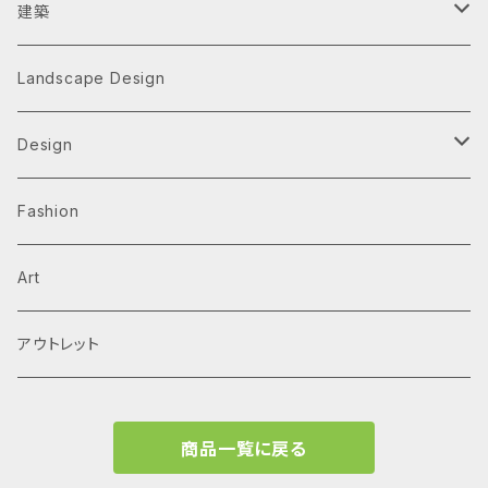
建築
Architecture Monographs
Landscape Design
Alvar Aalto
History & Reference
Design
Arne Jacobsen
Av Monographs
Graphic
Fashion
BIG
Logo
C3 magazine
Products
Art
David Chipperfield Architects
Typography
家具
El Croquis
アウトレット
Grafton Architects
イラスト
A.mag
商品一覧に戻る
Frank LLoyd Wright
ブランディング
タイプ、用途