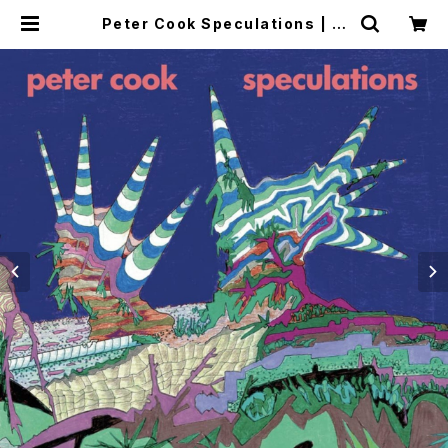
Peter Cook Speculations | つ
ばさ洋書