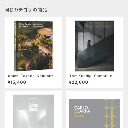
同じカテゴリの商品
Koichi Takada: Naturalizin
Tom Kundig: Complete Ho
g Architecture
uses
¥15,400
¥22,000