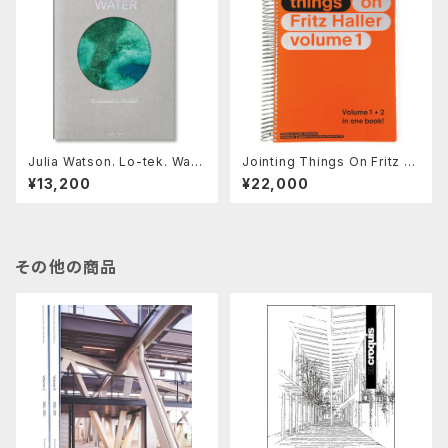
Julia Watson. Lo-tek. Wate
Jointing Things On Fritz H
r. a Field Guide for Teknol
aller (2 Vols.)
¥13,200
¥22,000
ogy
その他の商品