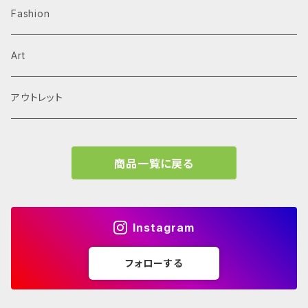
Arne Jacobsen
Av Monographs
Graphic
Fashion
BIG
Logo
C3 magazine
Products
Art
David Chipperfield Architects
Typography
家具
El Croquis
アウトレット
Grafton Architects
イラスト
A.mag
商品一覧に戻る
Frank LLoyd Wright
ブランディング
タイプ、用途
Isamu Noguchi
インフォグラフィック
教育施設、こども関連
Archives
Instagram
John Pawson
Graffiti
コレクティブハウジング
フォローする
学校 年鑑
JEAN PROUVÉ
古書