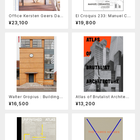
Office Kersten Geers Davi
El Croquis 233: Manuel Ce
d Van Severen Vol. 4, 5 & 6
rvantes Estudio 2018-202
¥23,100
¥19,800
6, The Accidental Classici
st
Walter Gropius : Buildings
Atlas of Brutalist Architect
and Projects
ure : Classic Format
¥16,500
¥13,200