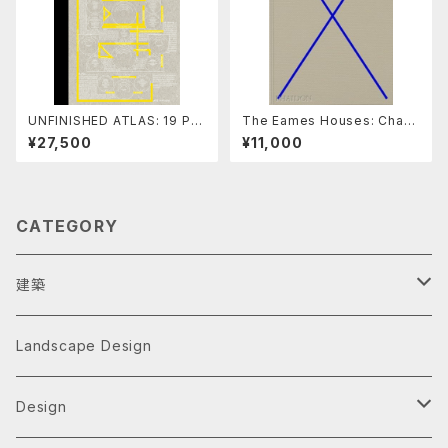
UNFINISHED ATLAS: 19 PR
The Eames Houses: Charl
OJECTS BY MANUEL HERZ
es and Ray Eames Reside
¥27,500
¥11,000
ARCHITECTS
ntial Architecture
CATEGORY
建築
Architecture Monographs
Landscape Design
Alvar Aalto
History & Reference
Design