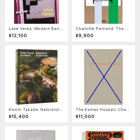
Lake Verea: Modern Barra
Charlotte Perriand: The Art
gán
of Dwelling
¥12,100
¥9,900
Koichi Takada: Naturalizin
The Eames Houses: Charl
g Architecture
es and Ray Eames Reside
¥15,400
¥11,000
ntial Architecture