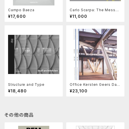
Campo Baeza
Carlo Scarpa: The Messag
e of the Structure
¥17,600
¥11,000
Structure and Type
Office Kersten Geers Davi
d Van Severen Vol. 4, 5 & 6
¥18,480
¥23,100
その他の商品