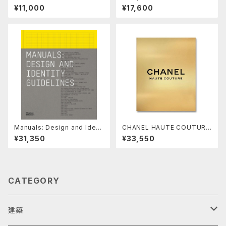
es and Ray Eames Reside
¥11,000
¥17,600
ntial Architecture
Manuals: Design and Ident
CHANEL HAUTE COUTURE
ity Guidelines
by Sofia Coppola
¥31,350
¥33,550
CATEGORY
建築