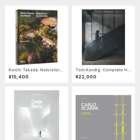
Koichi Takada: Naturalizin
Tom Kundig: Complete Ho
g Architecture
uses
¥15,400
¥22,000