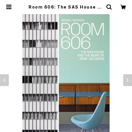
Room 606: The SAS House an
d the Work of Arne Jacobsen
| つばさ洋書