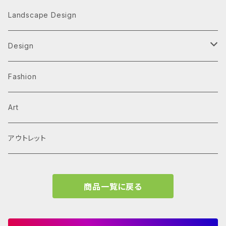
Architecture Monographs
Landscape Design
Alvar Aalto
History & Reference
Design
Arne Jacobsen
Av Monographs
Graphic
Fashion
BIG
Logo
C3 magazine
Products
Art
David Chipperfield Architects
Typography
家具
El Croquis
アウトレット
Grafton Architects
イラスト
A.mag
商品一覧に戻る
Frank LLoyd Wright
ブランディング
タイプ、用途
Isamu Noguchi
インフォグラフィック