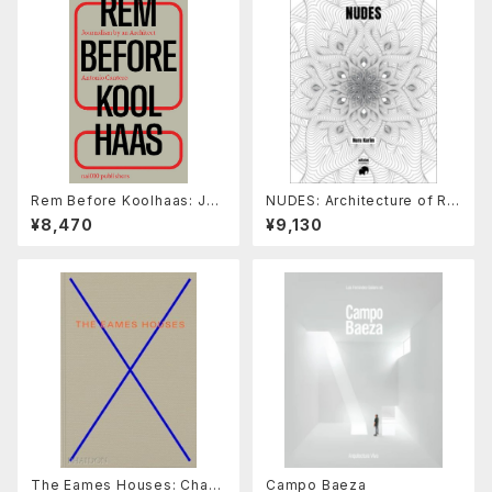
Rem Before Koolhaas: Jou
NUDES: Architecture of Re
rnalism by an Architect
generation, by Nuru Karim
¥8,470
¥9,130
The Eames Houses: Charl
Campo Baeza