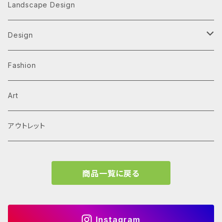
Architecture Monographs
Landscape Design
Alvar Aalto
History & Reference
Design
Arne Jacobsen
Av Monographs
Graphic
Fashion
BIG
Logo
C3 magazine
Products
Art
David Chipperfield Architects
Typography
家具
El Croquis
アウトレット
Grafton Architects
イラスト
A.mag
商品一覧に戻る
Frank LLoyd Wright
ブランディング
タイプ、用途
Isamu Noguchi
インフォグラフィック
教育施設、こども関連
Archives
Instagram