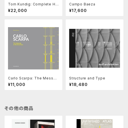
Tom Kundig: Complete Ho
Campo Baeza
uses
¥22,000
¥17,600
Carlo Scarpa: The Messag
Structure and Type
e of the Structure
¥11,000
¥18,480
その他の商品