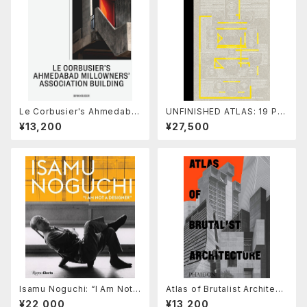
Le Corbusier's Ahmedaba
UNFINISHED ATLAS: 19 PR
d Millowners' Association
OJECTS BY MANUEL HERZ
¥13,200
¥27,500
Building : Between The Be
ARCHITECTS
autiful and The Sublime
Isamu Noguchi: “I Am Not a
Atlas of Brutalist Architect
Designer”
ure : Classic Format
¥22,000
¥13,200