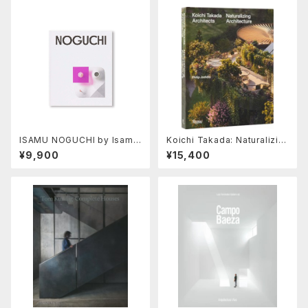
ISAMU NOGUCHI by Isamu
Koichi Takada: Naturalizin
Noguchi
g Architecture
¥9,900
¥15,400