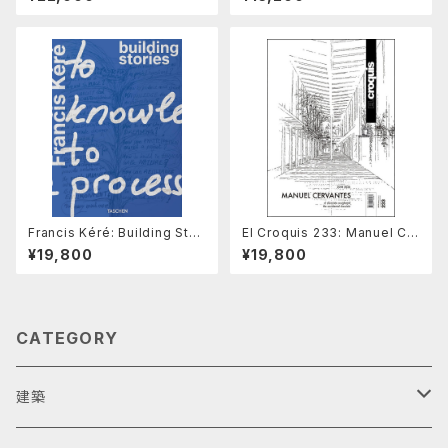
Francis Kéré: Building Stor
El Croquis 233: Manuel Ce
ies
rvantes Estudio 2018-202
¥19,800
¥19,800
6, The Accidental Classici
st
CATEGORY
建築