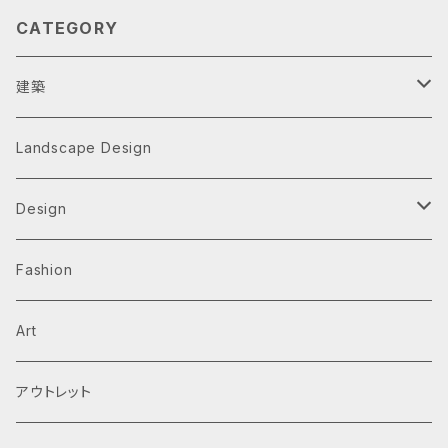
CATEGORY
建築
Architecture Monographs
Landscape Design
Alvar Aalto
History & Reference
Design
Arne Jacobsen
Av Monographs
Graphic
Fashion
BIG
Logo
C3 magazine
Products
Art
David Chipperfield Architects
Typography
家具
El Croquis
アウトレット
Grafton Architects
イラスト