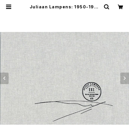
Juliaan Lampens: 1950-1991
New revised and enlarged e
dition | つばさ洋書