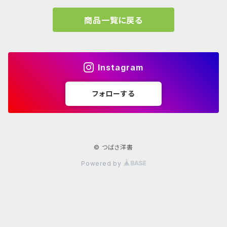
A.mag
商品一覧に戻る
Frank LLoyd Wright
ブランディング
タイプ、用途
Isamu Noguchi
インフォグラフィック
教育施設、こども関連
Archives
Instagram
John Pawson
Graffiti
コレクティブハウジング
フォローする
学校 年鑑
JEAN PROUVÉ
古書
Louis Kahn
© つばさ洋書
Powered by
Lina Bo Bardi
Norman Foster
Poul Kjaerholm