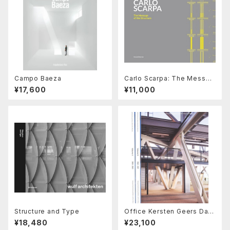
Campo Baeza
Carlo Scarpa: The Messag
e of the Structure
¥17,600
¥11,000
Structure and Type
Office Kersten Geers Davi
d Van Severen Vol. 4, 5 & 6
¥18,480
¥23,100