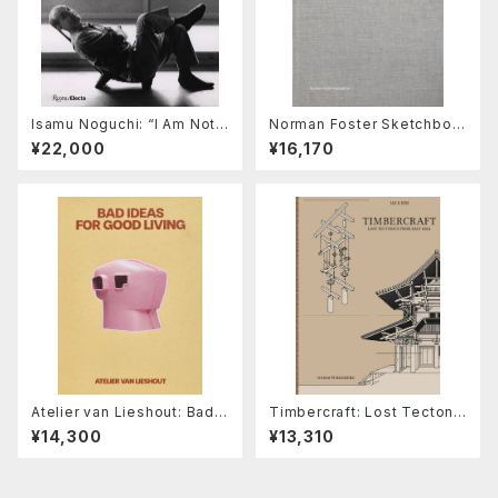
Isamu Noguchi: “I Am Not a
Norman Foster Sketchboo
Designer”
ks 1975-2020 （volume
¥22,000
¥16,170
0）
Atelier van Lieshout: Bad I
Timbercraft: Lost Tectonic
deas for Good Living
s from East Asia
¥14,300
¥13,310