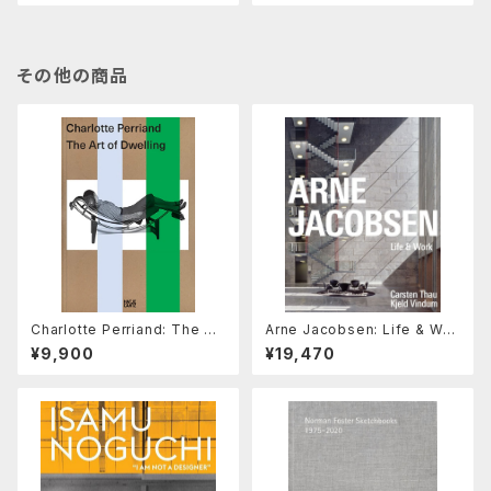
その他の商品
Charlotte Perriand: The Art
Arne Jacobsen: Life & Wor
of Dwelling
k
¥9,900
¥19,470