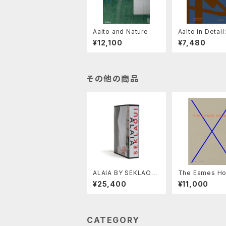
Aalto and Nature
Aalto in Detail
talogue of C
¥12,100
¥7,480
ents
その他の商品
ALAIA BY SEKLAOUI
The Eames Ho
by Anthony Seklaou
Charles and R
¥25,400
¥11,000
i
mes Residenti
hitecture
CATEGORY