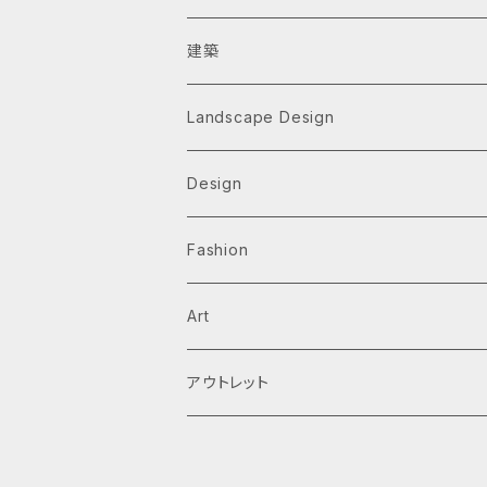
建築
Architecture Monographs
Landscape Design
Alvar Aalto
History & Reference
Design
Arne Jacobsen
Av Monographs
Graphic
Fashion
BIG
Logo
C3 magazine
Products
Art
David Chipperfield Architects
Typography
家具
El Croquis
アウトレット
Grafton Architects
イラスト
A.mag