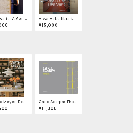
 Aalto: A Gentl
Alvar Aalto libraries
ucture for Life
アールトの図書館
000
¥15,000
e Meyer: Desi
Carlo Scarpa: The
 Danish Moder
Message of the Str
500
¥11,000
ucture