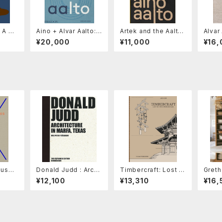
: A Ca
Aino + Alvar Aalto:
Artek and the Aalto
Alvar
ompon
A Life Together
s Creating a Moder
er Str
¥20,000
¥11,000
¥16,
n World
uses:
Donald Judd : Archi
Timbercraft: Lost T
Greth
ay Ea
tecture in Marfa, Te
ectonics from East
gning
¥12,100
¥13,310
¥16,
al Arc
xas
Asia
nism