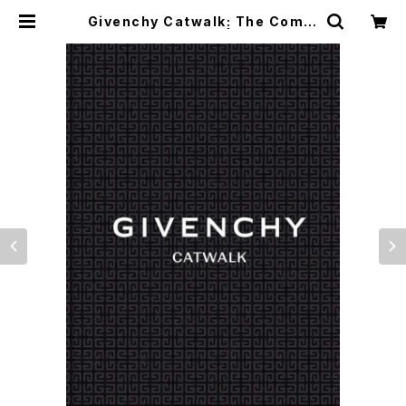
Givenchy Catwalk: The Compl
ete Collections | つばさ洋書