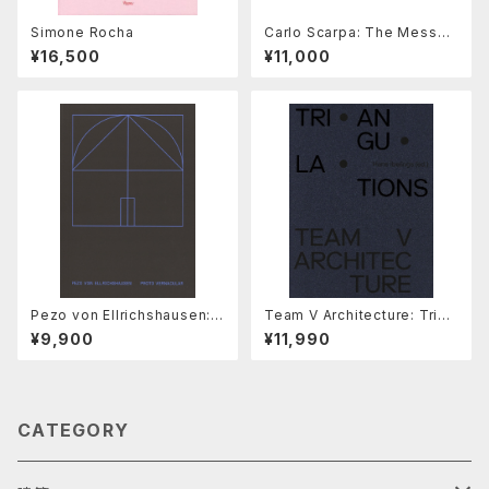
Simone Rocha
Carlo Scarpa: The Messag
e of the Structure
¥16,500
¥11,000
Pezo von Ellrichshausen: P
Team V Architecture: Trian
roto Vernicular
gulations
¥9,900
¥11,990
CATEGORY