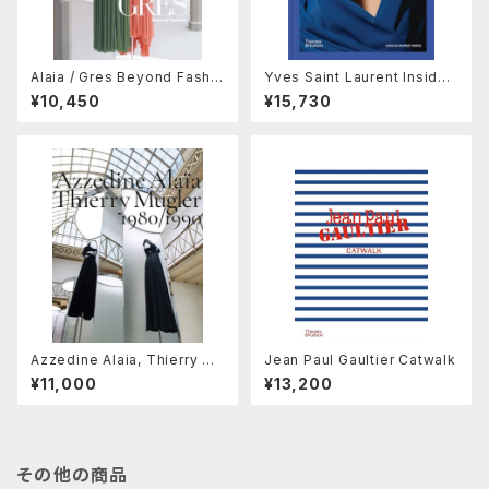
Alaia / Gres Beyond Fashio
Yves Saint Laurent Inside
n
Out
¥10,450
¥15,730
Azzedine Alaia, Thierry Mu
Jean Paul Gaultier Catwalk
gler
¥11,000
¥13,200
その他の商品