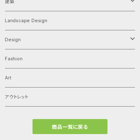
建築
Architecture Monographs
Landscape Design
Alvar Aalto
History & Reference
Design
Arne Jacobsen
Av Monographs
Graphic
Fashion
BIG
Logo
C3 magazine
Products
Art
David Chipperfield Architects
Typography
家具
El Croquis
アウトレット
Grafton Architects
イラスト
A.mag
商品一覧に戻る
Frank LLoyd Wright
ブランディング
タイプ、用途