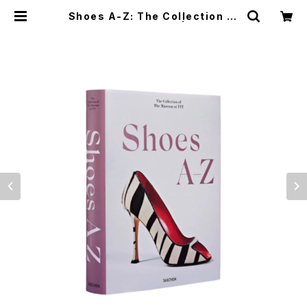
Shoes A-Z: The Collection of
The Museum at FIT | つばさ洋書