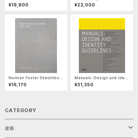
rvantes Estudio 2018-202
ouses
¥19,800
¥22,000
6, The Accidental Classici
st
Norman Foster Sketchboo
Manuals: Design and Ident
ks 1975-2020 （volume
ity Guidelines
¥16,170
¥31,350
0）
CATEGORY
建築