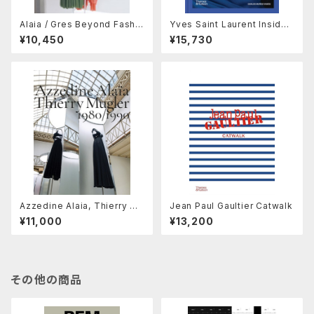
Alaia / Gres Beyond Fashio
Yves Saint Laurent Inside
n
Out
¥10,450
¥15,730
Azzedine Alaia, Thierry Mu
Jean Paul Gaultier Catwalk
gler
¥11,000
¥13,200
その他の商品