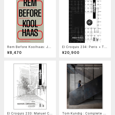
Rem Before Koolhaas: Jou
El Croquis 234: Peris + Tor
rnalism by an Architect
al Arquitectes 2015 2026
¥8,470
¥20,900
El Croquis 233: Manuel Ce
Tom Kundig : Complete H