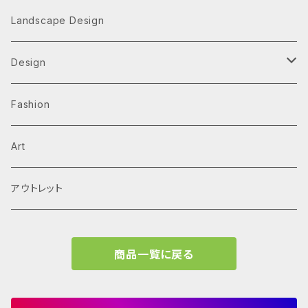
Architecture Monographs
Landscape Design
Alvar Aalto
History & Reference
Design
Arne Jacobsen
Av Monographs
Graphic
Fashion
BIG
Logo
C3 magazine
Products
Art
David Chipperfield Architects
Typography
家具
El Croquis
アウトレット
Grafton Architects
イラスト
A.mag
商品一覧に戻る
Frank LLoyd Wright
ブランディング
タイプ、用途
Isamu Noguchi
インフォグラフィック