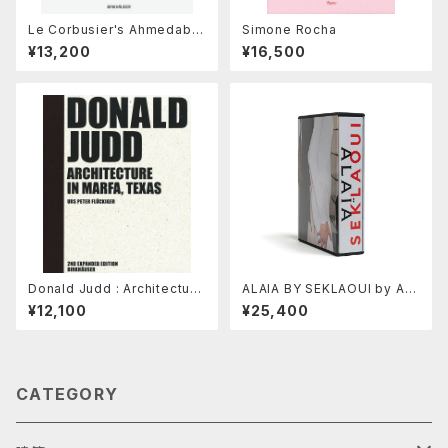
Le Corbusier's Ahmedaba
Simone Rocha
d Millowners' Association
¥13,200
¥16,500
Building : Between The Be
autiful and The Sublime
Donald Judd : Architecture
ALAIA BY SEKLAOUI by Ant
in Marfa, Texas
hony Seklaoui
¥12,100
¥25,400
CATEGORY