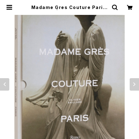
Madame Gres Couture Paris.
| つばさ洋書