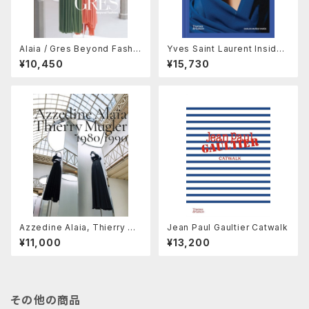
Alaia / Gres Beyond Fashio
Yves Saint Laurent Inside
n
Out
¥10,450
¥15,730
Azzedine Alaia, Thierry Mu
Jean Paul Gaultier Catwalk
gler
¥11,000
¥13,200
その他の商品