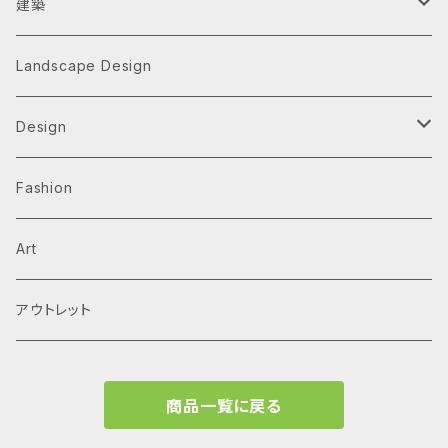
建築
Architecture Monographs
Landscape Design
Alvar Aalto
History & Reference
Design
Arne Jacobsen
Av Monographs
Graphic
Fashion
BIG
Logo
C3 magazine
Products
Art
David Chipperfield Architects
Typography
家具
El Croquis
アウトレット
Grafton Architects
イラスト
A.mag
商品一覧に戻る
Frank LLoyd Wright
ブランディング
タイプ、用途