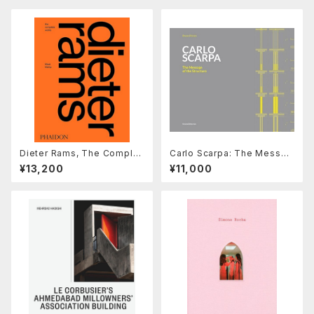
Dieter Rams, The Complet
Carlo Scarpa: The Messag
e Works
e of the Structure
¥13,200
¥11,000