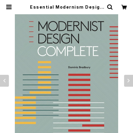
Essential Modernism Design
between the World Wars | つば
さ洋書