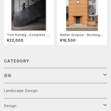
Tom Kundig : Complete H
Walter Gropius : Buildings
ouses
and Projects
¥22,000
¥16,500
CATEGORY
建築
Architecture Monographs
Landscape Design
Alvar Aalto
History & Reference
Design