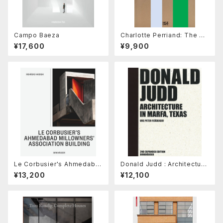
Campo Baeza
Charlotte Perriand: The Art
of Dwelling
¥17,600
¥9,900
Le Corbusier's Ahmedaba
Donald Judd : Architecture
d Millowners' Association
in Marfa, Texas
¥13,200
¥12,100
Building : Between The Be
autiful and The Sublime