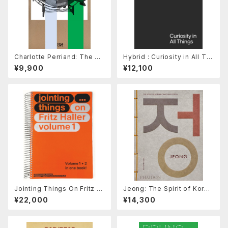
Charlotte Perriand: The Art
Hybrid : Curiosity in All Thi
of Dwelling
ngs
¥9,900
¥12,100
Jointing Things On Fritz H
Jeong: The Spirit of Korea
aller (2 Vols.)
n Craft and Design
¥22,000
¥14,300