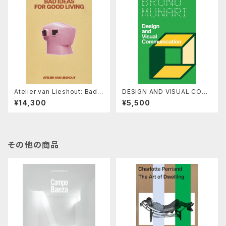
Atelier van Lieshout: Bad I
DESIGN AND VISUAL COM
deas for Good Living
MUNICATION by Bruno Mu
¥14,300
¥5,500
nari
その他の商品