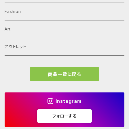
Arne Jacobsen
Av Monographs
Graphic
Fashion
BIG
Logo
C3 magazine
Products
Art
David Chipperfield Architects
Typography
家具
El Croquis
アウトレット
Grafton Architects
イラスト
A.mag
商品一覧に戻る
Frank LLoyd Wright
ブランディング
タイプ、用途
Isamu Noguchi
インフォグラフィック
教育施設、こども関連
Archives
Instagram
John Pawson
Graffiti
コレクティブハウジング
フォローする
学校 年鑑
JEAN PROUVÉ